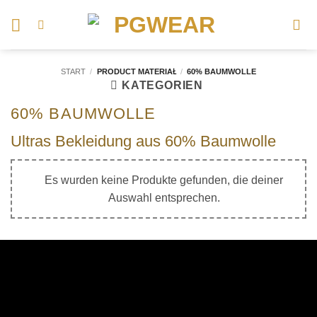
Zum
Inhalt
springen
START
/
PRODUCT MATERIAŁ
/
60% BAUMWOLLE
KATEGORIEN
60% BAUMWOLLE
Ultras Bekleidung aus 60% Baumwolle
Es wurden keine Produkte gefunden, die deiner
Auswahl entsprechen.