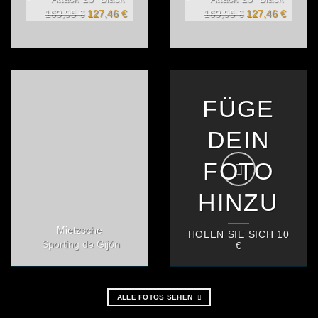
Ursprünglicher
Aktueller
Ursprünglicher
Aktuell
169,95
€
127,46
€
169,95
€
127,46
€
Preis
Preis
Preis
Preis
war:
ist:
war:
ist:
169,95 €
127,46 €.
169,95 €
127,46
FÜGE
DEIN
FOTO
HINZU
Mietzsche
HOLEN SIE SICH 10
Sporting de Gijón
€
ALLE FOTOS SEHEN