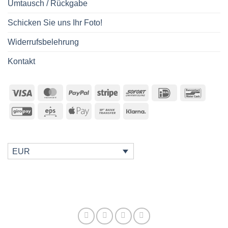
Umtausch / Rückgabe
Schicken Sie uns Ihr Foto!
Widerrufsbelehrung
Kontakt
Visa
MasterCard
PayPal
Stripe
Sofort
IDeal
Bancon
GiroPay
Eps
Apple
Bank
Klarna
Pay
Transfer
EUR