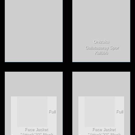
Onizuka
Galatasaray Spor
Kulübü
Full
Full
Face Jacket
Face Jacket
"Attack`23" Black
"Attack`23" Black