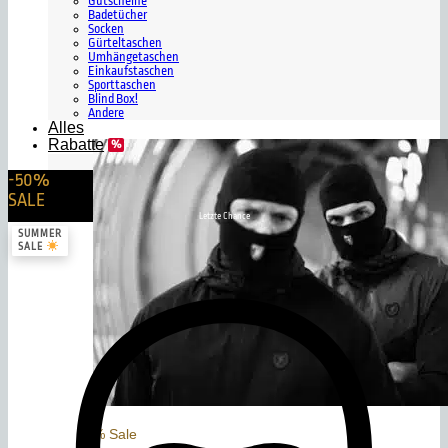
Gutscheine
Badetücher
Socken
Gürteltaschen
Umhängetaschen
Einkaufstaschen
Sporttaschen
Blind Box!
Andere
Alles
Rabatte
-50%
SALE
Letzte Chance
SUMMER
SALE
% Sale