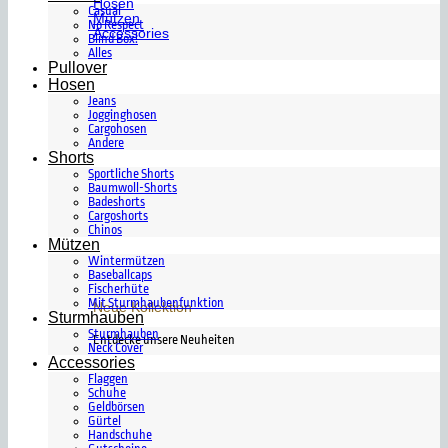
Hosen
Casual
Mützen
No Respect
Accessories
Blind Box!
Alles
Pullover
Hosen
Jeans
Jogginghosen
Cargohosen
Andere
Shorts
Sportliche Shorts
Baumwoll-Shorts
Badeshorts
Cargoshorts
Chinos
Mützen
Wintermützen
Baseballcaps
Fischerhüte
Mit Sturmhaubenfunktion
Neue Kollektion
Sturmhauben
Sturmhauben
Entdecke unsere Neuheiten
Neck Cover
Accessories
Flaggen
Schuhe
Geldbörsen
Gürtel
Handschuhe