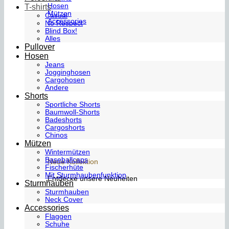
Hosen
T-shirts
Mützen
Casual
Accessories
No Respect
Blind Box!
Alles
Pullover
Hosen
Jeans
Jogginghosen
Cargohosen
Andere
Shorts
Sportliche Shorts
Baumwoll-Shorts
Badeshorts
Cargoshorts
Chinos
Mützen
Wintermützen
Baseballcaps
Neue Kollektion
Fischerhüte
Mit Sturmhaubenfunktion
Entdecke unsere Neuheiten
Sturmhauben
Sturmhauben
Neck Cover
Accessories
Flaggen
Schuhe