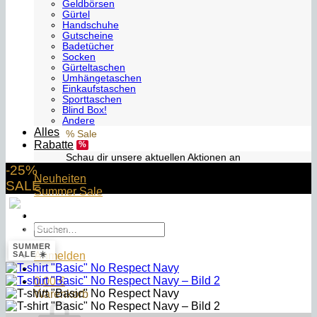
Geldbörsen
Gürtel
Handschuhe
Gutscheine
Badetücher
Socken
Gürteltaschen
Umhängetaschen
Einkaufstaschen
Sporttaschen
Blind Box!
Andere
Alles
% Sale
Rabatte
Schau dir unsere aktuellen Aktionen an
-25%
Neuheiten
SALE
Summer Sale
Suchen
NO RESPECT
nach:
SUMMER
Anmelden
SALE ☀️
0,00
€
Warenkorb