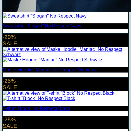
Sweatshirt “Slogan” No Respect Navy
-20%
SALE
Maske Hoodie “Maniac” No Respect Schwarz
-25%
SALE
T-shirt “Block” No Respect Black
-25%
SALE