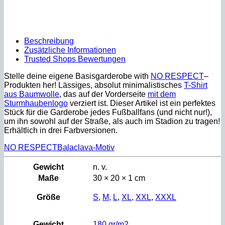
Beschreibung
Zusätzliche Informationen
Trusted Shops Bewertungen
Stelle deine eigene Basisgarderobe with
NO RESPECT
–
Produkten her! Lässiges, absolut minimalistisches
T-Shirt
aus Baumwolle
, das auf der Vorderseite
mit dem
Sturmhaubenlogo
verziert ist. Dieser Artikel ist ein perfektes
Stück für die Garderobe jedes Fußballfans (und nicht nur!),
um ihn sowohl auf der Straße, als auch im Stadion zu tragen!
Erhältlich in drei Farbversionen.
NO RESPECT
Balaclava-Motiv
Gewicht
n. v.
Maße
30 × 20 × 1 cm
Größe
S
,
M
,
L
,
XL
,
XXL
,
XXXL
Gewicht
180 gr/m2