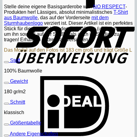
Stelle deine eigene Basisgarderobe with
NO RESPECT
-
Produkten her! Lässiges, absolut minimalistisches
T-Shirt
S
aus Baumwolle
, das auf der Vorderseite
mit dem
Sturmhaubenlogo
verziert ist. Dieser Artikel ist ein perfektes
Stück für die Garderobe jedes Fußballfans (und nicht nur!),
um ihn sowohl auf der Straße, als auch im Stadion zu
tragen! Erhältlich in drei Farbversionen.
Das Model auf den Fotos ist 183 cm groß und trägt Größe L
Stoff
100% Baumwolle
I
Gewicht
180 gr/m2
Schnitt
klassisch
Größentabelle
Andere Eigenschaften