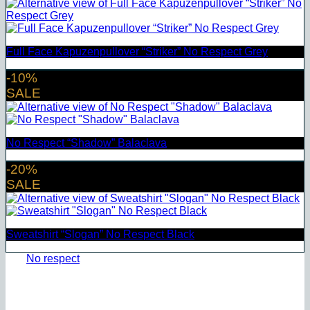
Full Face Kapuzenpullover “Striker” No Respect Grey
-10%
SALE
No Respect “Shadow” Balaclava
-20%
SALE
Sweatshirt “Slogan” No Respect Black
No respect