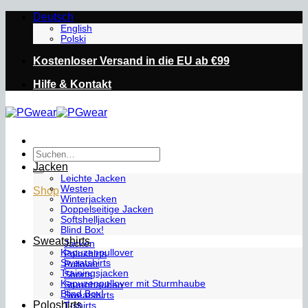
Zum
Deutsch
Inhalt
English
Polski
springen
Kostenloser Versand in die EU ab €99
Hilfe & Kontakt
Suchen
nach:
Jacken
Leichte Jacken
Westen
Shop
Winterjacken
Doppelseitige Jacken
Softshelljacken
Blind Box!
Sweatshirts
Jacken
Kapuzenpullover
Poloshirts
Sweatshirts
Pullover
Trainingsjacken
Shorts
Kapuzenpullover mit Sturmhaube
Sturmhauben
Blind Box!
Sweatshirts
Poloshirts
T-shirts