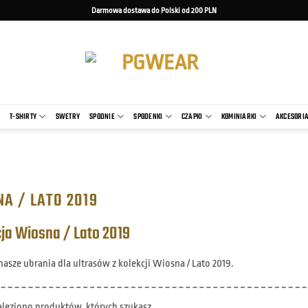
Darmowa dostawa do Polski od 200 PLN
O
T-SHIRTY
SWETRY
SPODNIE
SPODENKI
CZAPKI
KOMINIARKI
AKCESORI
A / LATO 2019
ja Wiosna / Lato 2019
asze ubrania dla ultrasów z kolekcji Wiosna / Lato 2019.
aleziono produktów, których szukasz.