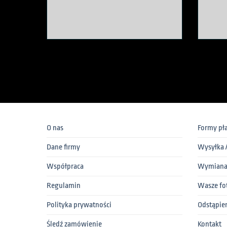
O nas
Formy pła
Dane firmy
Wysyłka 
Współpraca
Wymiana 
Regulamin
Wasze fo
Polityka prywatności
Odstąpie
Śledź zamówienie
Kontakt