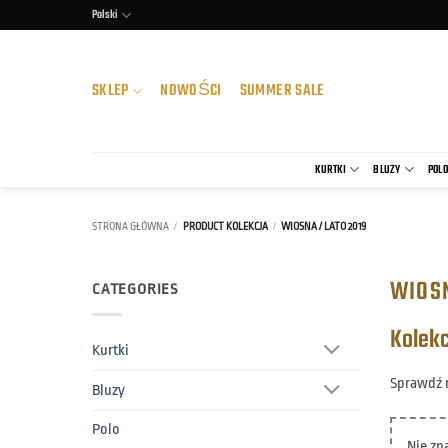
Przewiń
Polski
do
zawartości
SKLEP
NOWOŚCI
SUMMER SALE
KURTKI
BLUZY
POL
STRONA GŁÓWNA
/
PRODUCT KOLEKCJA
/
WIOSNA / LATO 2019
WIOSN
CATEGORIES
Kolekc
Kurtki
Sprawdź n
Bluzy
Polo
Nie zn