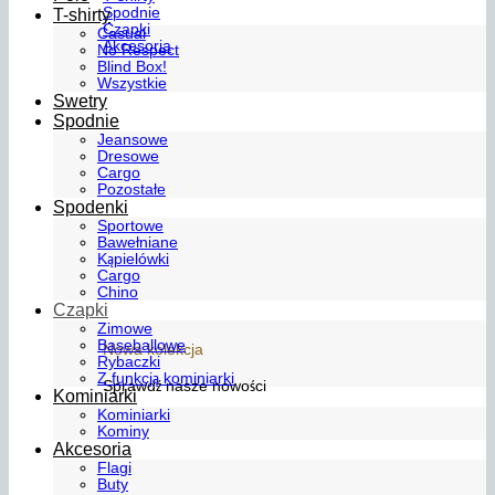
Spodnie
T-shirty
Czapki
Casual
Akcesoria
No Respect
Blind Box!
Wszystkie
Swetry
Spodnie
Jeansowe
Dresowe
Cargo
Pozostałe
Spodenki
Sportowe
Bawełniane
Kąpielówki
Cargo
Chino
Czapki
Zimowe
Baseballowe
Nowa kolekcja
Rybaczki
Z funkcją kominiarki
Sprawdź nasze nowości
Kominiarki
Kominiarki
Kominy
Akcesoria
Flagi
Buty