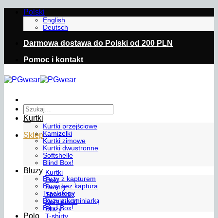
Przewiń
Polski
do
English
Deutsch
zawartości
Darmowa dostawa do Polski od 200 PLN
Pomoc i kontakt
Szukaj:
Kurtki
Kurtki przejściowe
Kamizelki
Sklep
Kurtki zimowe
Kurtki dwustronne
Softshelle
Blind Box!
Bluzy
Kurtki
Bluzy z kapturem
Polo
Bluzy bez kaptura
Swetry
Track topy
Spodenki
Bluzy z kominiarką
Kominiarki
Blind Box!
Bluzy
Polo
T-shirty