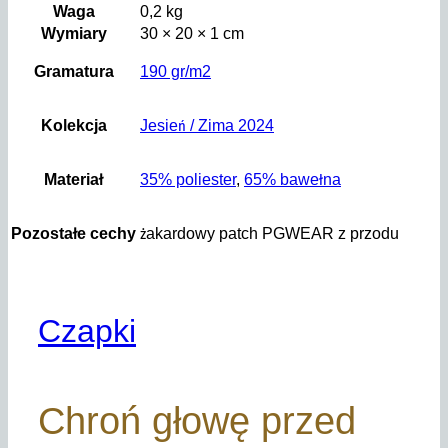
Waga
0,2 kg
Wymiary
30 × 20 × 1 cm
Gramatura
190 gr/m2
Kolekcja
Jesień / Zima 2024
Materiał
35% poliester
,
65% bawełna
Pozostałe cechy
żakardowy patch PGWEAR z przodu
Czapki
Chroń głowę przed