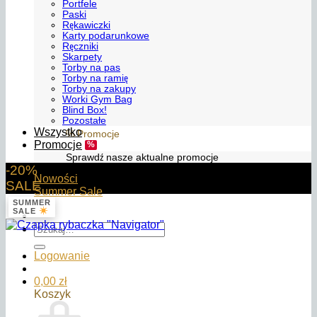
Portfele
Paski
Rękawiczki
Karty podarunkowe
Ręczniki
Skarpety
Torby na pas
Torby na ramię
Torby na zakupy
Worki Gym Bag
Blind Box!
Pozostałe
Wszystko
% Promocje
Promocje
Sprawdź nasze aktualne promocje
-20%
Nowości
SALE
Summer Sale
SUMMER
SALE
Szukaj:
Logowanie
0,00
zł
Koszyk