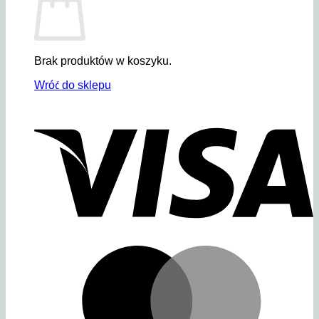
Brak produktów w koszyku.
Wróć do sklepu
V
M