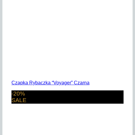
Czapka Rybaczka “Voyager” Czarna
-20%
SALE