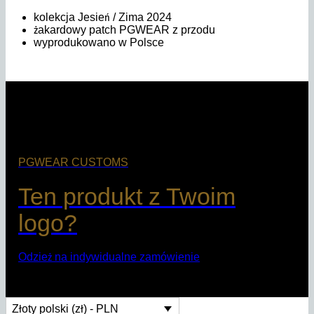
kolekcja Jesień / Zima 2024
żakardowy patch PGWEAR z przodu
wyprodukowano w Polsce
PGWEAR CUSTOMS
Ten produkt z Twoim
logo?
Odzież na indywidualne zamówienie
Złoty polski (zł) - PLN