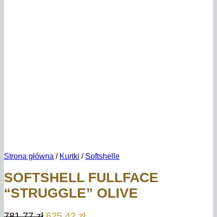
Strona główna
/
Kurtki
/
Softshelle
SOFTSHELL FULLFACE
“STRUGGLE” OLIVE
Pierwotna
Aktualna
781,77
zł
625,42
zł