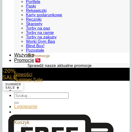
Portfele
Paski
Rękawiczki
Karty podarunkowe
Ręczniki
Skarpety
Torby na pas
Torby na ramię
Torby na zakupy
Worki Gym Bag
Blind Box!
Pozostałe
Wszystko
% Promocje
Promocje
Sprawdź nasze aktualne promocje
-20%
Nowości
SALE
Summer Sale
SUMMER
SALE ☀️
Szukaj:
Logowanie
0,00
zł
Koszyk