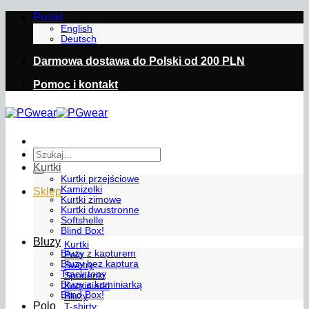
Przewiń
Polski
do
English
Deutsch
zawartości
Darmowa dostawa do Polski od 200 PLN
Pomoc i kontakt
Szukaj:
Kurtki
Kurtki przejściowe
Kamizelki
Sklep
Kurtki zimowe
Kurtki dwustronne
Softshelle
Blind Box!
Bluzy
Kurtki
Bluzy z kapturem
Polo
Bluzy bez kaptura
Swetry
Track topy
Spodenki
Bluzy z kominiarką
Kominiarki
Blind Box!
Bluzy
Polo
T-shirty