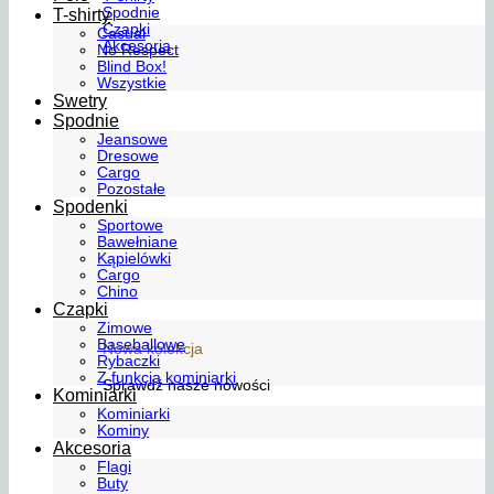
Spodnie
T-shirty
Czapki
Casual
Akcesoria
No Respect
Blind Box!
Wszystkie
Swetry
Spodnie
Jeansowe
Dresowe
Cargo
Pozostałe
Spodenki
Sportowe
Bawełniane
Kąpielówki
Cargo
Chino
Czapki
Zimowe
Baseballowe
Nowa kolekcja
Rybaczki
Z funkcją kominiarki
Sprawdź nasze nowości
Kominiarki
Kominiarki
Kominy
Akcesoria
Flagi
Buty