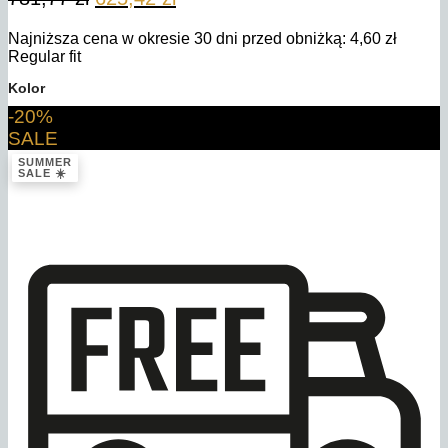
cena
cena
Najniższa cena w okresie 30 dni przed obniżką:
4,60
zł
wynosiła:
wynosi:
Regular fit
781,77 zł.
625,42 zł.
Kolor
-20%
SALE
SUMMER
SALE ☀️