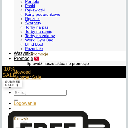
Portfele
Paski
Rękawiczki
Karty podarunkowe
Ręczniki
Skarpety
Torby na pas
Torby na ramię
Torby na zakupy
Worki Gym Bag
Blind Box!
Pozostałe
Wszystko
% Promocje
Promocje
Sprawdź nasze aktualne promocje
-10%
Nowości
SALE
Summer Sale
SUMMER
SALE ☀️
Szukaj:
Logowanie
0,00
zł
Koszyk