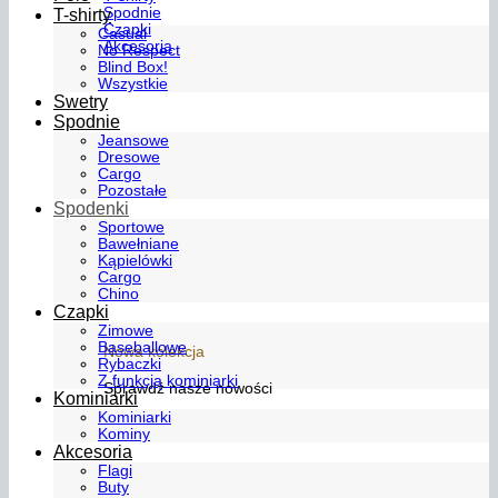
Spodnie
T-shirty
Czapki
Casual
Akcesoria
No Respect
Blind Box!
Wszystkie
Swetry
Spodnie
Jeansowe
Dresowe
Cargo
Pozostałe
Spodenki
Sportowe
Bawełniane
Kąpielówki
Cargo
Chino
Czapki
Zimowe
Baseballowe
Nowa kolekcja
Rybaczki
Z funkcją kominiarki
Sprawdź nasze nowości
Kominiarki
Kominiarki
Kominy
Akcesoria
Flagi
Buty