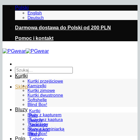
Przewiń
Polski
do
English
Deutsch
zawartości
Darmowa dostawa do Polski od 200 PLN
Pomoc i kontakt
Szukaj:
Kurtki
Kurtki przejściowe
Kamizelki
Sklep
Kurtki zimowe
Kurtki dwustronne
Softshelle
Blind Box!
Bluzy
Kurtki
Bluzy z kapturem
Polo
Bluzy bez kaptura
Swetry
Track topy
Spodenki
Bluzy z kominiarką
Kominiarki
Blind Box!
Bluzy
Polo
T-shirty