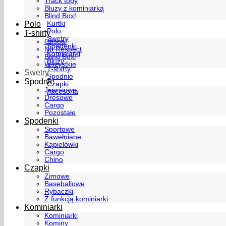
Track topy
Bluzy z kominiarką
Blind Box!
Polo
Kurtki
Polo
T-shirty
Swetry
Casual
Spodenki
No Respect
Kominiarki
Blind Box!
Bluzy
Wszystkie
T-shirty
Swetry
Spodnie
Spodnie
Czapki
Jeansowe
Akcesoria
Dresowe
Cargo
Pozostałe
Spodenki
Sportowe
Bawełniane
Kąpielówki
Cargo
Chino
Czapki
Zimowe
Baseballowe
Rybaczki
Z funkcją kominiarki
Kominiarki
Kominiarki
Kominy