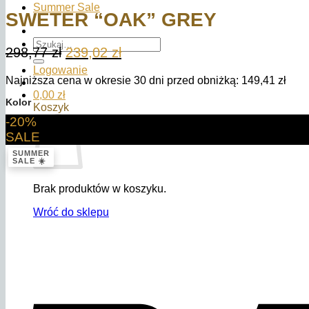
Summer Sale
SWETER “OAK” GREY
Szukaj:
Pierwotna
Aktualna
298,77
zł
239,02
zł
cena
cena
Logowanie
Najniższa cena w okresie 30 dni przed obniżką:
149,41
zł
wynosiła:
wynosi:
0,00
zł
298,77 zł.
239,02 zł.
Kolor
Koszyk
-20%
SALE
SUMMER
SALE ☀️
Brak produktów w koszyku.
Wróć do sklepu