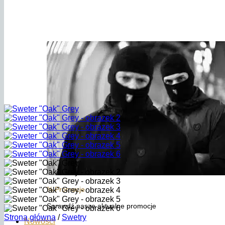
% Promocje
Sprawdź nasze aktualne promocje
Strona główna
/
Swetry
Nowości