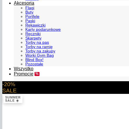
Akcesoria
Flagi
Buty
Portfele
Paski
Rękawiczki
Karty podarunkowe
Ręczniki
Skarpety
Torby na pas
Torby na ramię
Torby na zakupy
Worki Gym Bag
Blind Box!
Pozostałe
Wszystko
Promocje
-20%
SALE
SUMMER
SALE ☀️