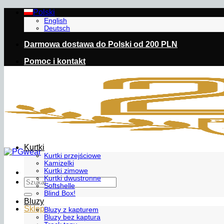
Przewiń
Polski
do
English
Deutsch
zawartości
Darmowa dostawa do Polski od 200 PLN
Pomoc i kontakt
Kurtki
Kurtki przejściowe
Kamizelki
Kurtki zimowe
Kurtki dwustronne
Szukaj:
Softshelle
Blind Box!
Bluzy
Sklep
Bluzy z kapturem
Bluzy bez kaptura